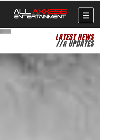
LATEST NEWS
//& UPDATES